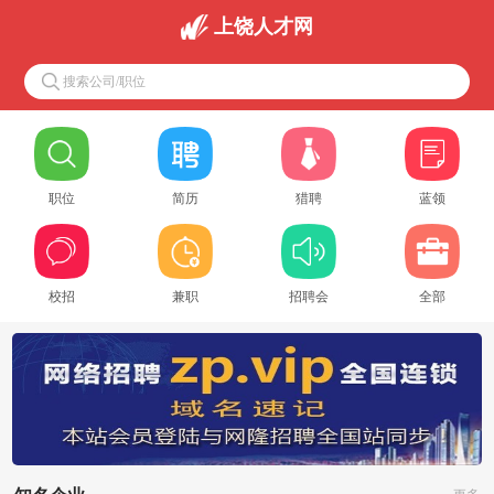
上饶人才网
搜索公司/职位
职位
简历
猎聘
蓝领
校招
兼职
招聘会
全部