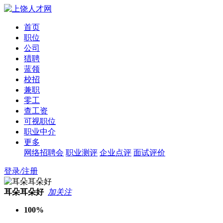
首页
职位
公司
猎聘
蓝领
校招
兼职
零工
查工资
可视职位
职业中介
更多
网络招聘会
职业测评
企业点评
面试评价
登录
/
注册
耳朵耳朵好
加关注
100%