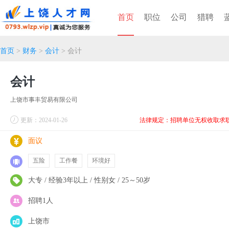
首页
职位
公司
猎聘
首页
>
财务
>
会计
> 会计
会计
上饶市事丰贸易有限公司
更新：2024-01-26
法律规定：招聘单位无权收取求
面议
五险
工作餐
环境好
大专 / 经验3年以上 / 性别女 / 25～50岁
招聘1人
上饶市