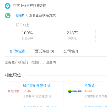
江西上饶市经济开发区
登录
即可查看企业联系方式
职位动态
100%
21872
简历处理
已浏览
职位描述
面试评价(0)
公司简介
主要生产移柜门、推拉门.、卫生间
相似职位
移门装配师傅/学徒
抢修员
3K-4K
3K-4K
上饶县卓凡门业批发部
上饶市新奥燃气