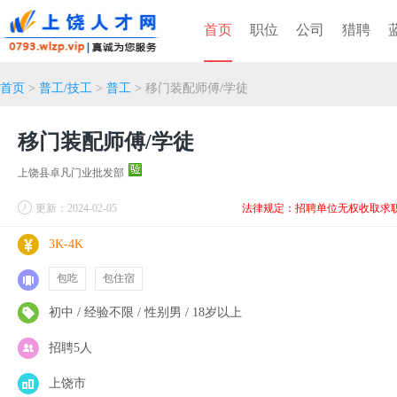
首页
职位
公司
猎聘
首页
>
普工/技工
>
普工
> 移门装配师傅/学徒
移门装配师傅/学徒
上饶县卓凡门业批发部
更新：2024-02-05
法律规定：招聘单位无权收取求
3K-4K
包吃
包住宿
初中 / 经验不限 / 性别男 / 18岁以上
招聘5人
上饶市