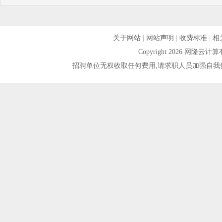
关于网站
|
网站声明
|
收费标准
|
相
Copyright 2026 网隆
招聘单位无权收取任何费用,请求职人员加强自我