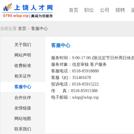
首页
职位
公司
猎聘
当前位置
首页
>
客服中心
关于我们
客服中心
网站声明
服务时间：9:00-17:00 (除法定节日外周日休
服务对象：信息审核 客户服务
收费标准
客服电话：0518-85918888
相关证件
客服 QQ：351401678
投诉电话：0518-85915222
客服中心
传 真：0518-85915388
电子邮箱：
wlzp@w
lzp.vip
合作伙伴
友情链接
网站地图
联系我们