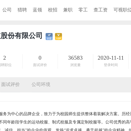
公司
猎聘
蓝领
校招
兼职
零工
查工资
可视职
技股份有限公司
2
0
36583
2020-11-11
招聘职位
面试评价
浏览量
登录时间
面试评价
公司环境
服务为中心的品牌企业，致力于为校园师生提供整体着装解决方案。历经
不同年龄段学生的运动校服、制式校服及专属定制校服等。公司优秀的高
、诚信、担当”的企业价值观，发扬“追求卓越，勇于超越”的企业精神，