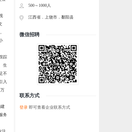
500～1000人
视
江西省．
上饶市
．
鄱阳县
文
，
微信招聘
小
跟踪
、生
足不
引入
2万
联系方式
构建
登录
即可查看企业联系方式
服务
专注