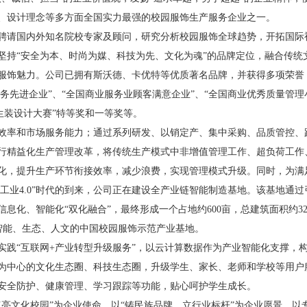
、设计理念等多方面全国实力最强的校园服饰生产服务企业之一。
聘请国内外知名院校专家及顾问，研究分析校园服饰全球趋势，开拓国际
坚持“安全为本、时尚为媒、科技为先、文化为魂”的品牌定位，融合传统
服饰魅力。公司已拥有斯沃德、卡优特等优质著名品牌，并获得多项荣誉
服务先进企业”、“全国商业服务业顾客满意企业”、“全国商业优秀质量管理
国学生装设计大赛”特等奖和一等奖等。
效率和市场服务能力；通过系列研发、以销定产、集中采购、品质管控、
行精益化生产管理改革，将传统生产模式中非增值管理工作、超负荷工作
化，提升生产环节衔接效率，减少浪费，实现管理模式升级。同时，为满
接“工业4.0”时代的到来，公司正在建设全产业链智能制造基地。该基地通过
息化、智能化“双化融合”，最终形成一个占地约600亩，总建筑面积约3
人，智能、生态、人文的中国校园服饰示范产业基地。
实践“互联网+产业转型升级服务”，以云计算数据作为产业智能化支撑，
为中心的文化生态圈、科技生态圈，升级学生、家长、老师和学校等用户
安全防护、健康管理、学习跟踪等功能，贴心呵护学生成长。
亮文化校园”为企业使命，以“铸民族品牌，立行业标杆”为企业愿景，以