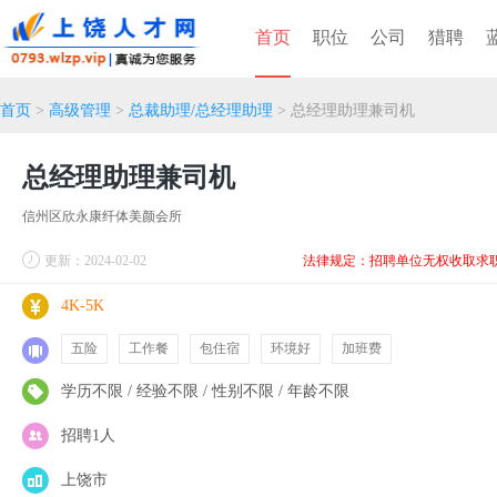
首页
职位
公司
猎聘
首页
>
高级管理
>
总裁助理/总经理助理
> 总经理助理兼司机
总经理助理兼司机
信州区欣永康纤体美颜会所
更新：2024-02-02
法律规定：招聘单位无权收取求
4K-5K
五险
工作餐
包住宿
环境好
加班费
学历不限 / 经验不限 / 性别不限 / 年龄不限
招聘1人
上饶市