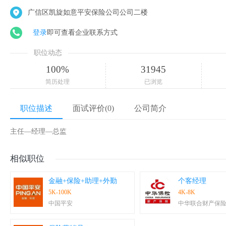
广信区凯旋如意平安保险公司公司二楼
登录
即可查看企业联系方式
职位动态
100%
31945
简历处理
已浏览
职位描述
面试评价(0)
公司简介
主任—经理—总监
相似职位
金融+保险+助理+外勤
个客经理
5K-100K
4K-8K
中国平安
中华联合财产保