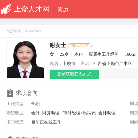
上饶人才网
简历
简历编号：N1145569
谢女士
2024-10-03
女
|
25岁
|
本科
|
应届生工作经验
|
160cm
现居：
上饶市
户籍：
江西省上饶市广丰区
登录获取联系方式
求职意向
工作类型：
全职
期
期望职业：
会计+财务助理 +审计经理+出纳员+会计助理
期
求职状态：
目前正在找工作
到